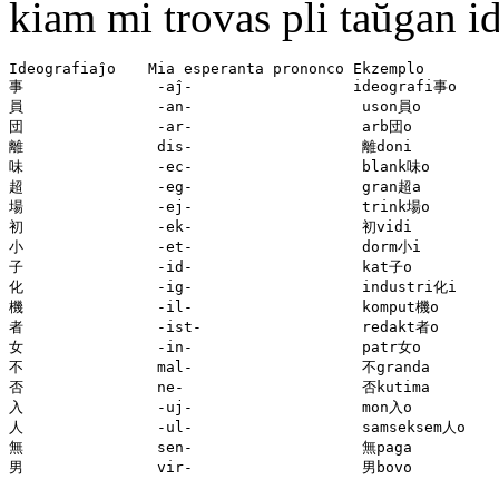
kiam mi trovas pli taŭgan id
Ideografiaĵo  　Mia esperanta prononco Ekzemplo

事               -aĵ-                  ideografi事o

員               -an-                   uson員o

団               -ar-                   arb団o

離               dis-                   離doni

味               -ec-                   blank味o

超               -eg-                   gran超a

場               -ej-                   trink場o

初               -ek-                   初vidi

小               -et-                   dorm小i

子               -id-                   kat子o

化               -ig-                   industri化i

機               -il-                   komput機o

者               -ist-                  redakt者o

女               -in-                   patr女o

不               mal-                   不granda

否               ne-                    否kutima

入               -uj-                   mon入o

人               -ul-                   samseksem人o

無               sen-                   無paga
