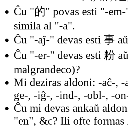
Ĉu "的" povas esti "-em-"?
simila al "-a".
Ĉu "-aĵ-" devas esti 事 
Ĉu "-er-" devas esti 粉 a
malgrandeco)?
Mi deziras aldoni: -aĉ-, -a
ge-, -iĝ-, -ind-, -obl-, -on
Ĉu mi devas ankaŭ aldoni
"en", &c? Ili ofte formas