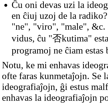
Ĉu oni devas uzi la ideog
en ĉiuj uzoj de la radik
"ne", "viro", "male", &c.
vidus, ĉu "否kutima" esta
programoj ne ĉiam estas 
Notu, ke mi enhavas ideograf
ofte faras kunmetaĵojn. Se 
ideografiaĵojn, ĝi estus mal
enhavas la ideografiaĵojn p