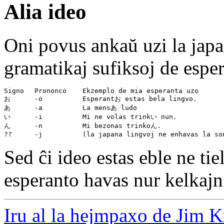
Alia ideo
Oni povus ankaŭ uzi la japan
gramatikaj sufiksoj de esper
Signo 　Prononco    Ekzemplo de mia esperanta uzo

お      -o          Esperantお estas bela lingvo.

あ      -a          La mensあ ludo

い      -i          Mi ne volas trinkい nun.

ん      -n          Mi bezonas trinkoん.

Sed ĉi ideo estas eble ne tiel
esperanto havas nur kelkajn
Iru al la hejmpaxo de Jim 