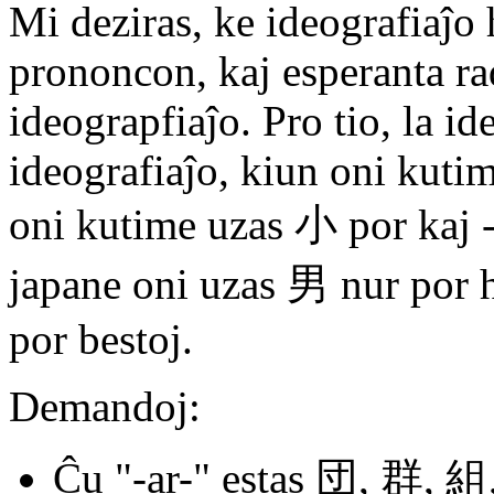
Mi deziras, ke ideografiaĵo
prononcon, kaj esperanta r
ideograpfiaĵo. Pro tio, la id
ideografiaĵo, kiun oni kuti
oni kutime uzas 小 por kaj -
japane oni uzas 男 nur por h
por bestoj.
Demandoj:
Ĉu "-ar-" estas 団, 群, 組